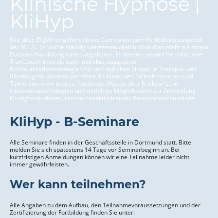
Klinische Hypnose |
KliHyp
Seit über 35 Jahren gehört dieses Curriculum zum Fort­­bildungs­­angebot
der M.E.G. Es wurde ständig weiter­entwickelt und wird an mehr als einem
Dutzend Ausbildung­sorten angeboten. Es werden sowohl formal­rituelle
Trance­techniken als auch indirekte, suggestive
Kommuni­kations­strategien für den täglichen Einsatz in Therapie- und
Beratungs­situationen vermittelt. Es bietet den Teil­nehme­rinnen und
Teilnehmern ein breites, fundiertes Wissen über Erickson’sche
Interventions­strategien und vielfältige Möglich­keiten zur Entwicklung
lösungs­orien­tierter, ressourcen­aktivieren­der Bewusst­seins­zustände.
KliHyp -
B-Seminare
Alle Seminare finden in der Geschäftsstelle in Dortmund statt.
Bitte
melden Sie sich spätestens 14 Tage vor Seminarbeginn an. Bei
kurzfristigen Anmeldungen können wir eine Teilnahme leider nicht
immer gewährleisten.
Wer kann teilnehmen?
Alle Angaben zu dem Aufbau, den Teilnahmevoraussetzungen und der
Zertifizierung der Fortbildung finden Sie unter: