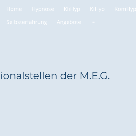
Home
Hypnose
KliHyp
KiHyp
KomHy
Selbsterfahrung
Angebote
onalstellen der M.E.G.